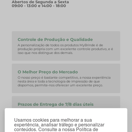
Abertos de Segunda a Sexta
09:00 - 13:00 e 14:00 - 18:00
Controle de Produção e Qualidade
A personalização de todos os produtos MyBrinde é de
produção própria com um excelente controle produtivo, e é
isso que nos distingue dos demais.
O Melhor Preço do Mercado
O nosso preço é bastante competitivo, a nossa experiência
nesta área e toda a tecnologia de impressão de que
dispomos, permite-nos oferecer um excelente preço.
Prazos de Entrega de 7/8 dias úteis
A nossa equipa consegue facilmente corresponder aos
curtos prazos de entrega que o mercado exige.
Usamos cookies para melhorar a sua
experiência, analisar tráfego e personalizar
conteúdos. Consulte a nossa Política de