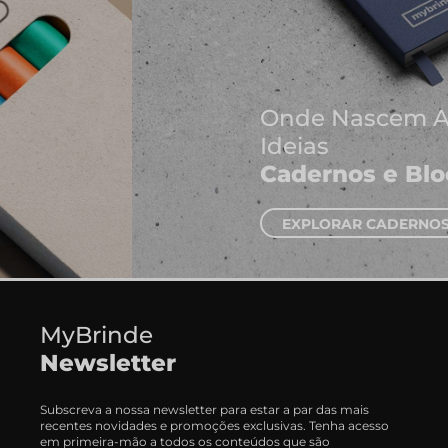
Onde Nascem As Melhores
Ideias
Cadernos e Blocos de Notas
EXPLORAR CADERNOS
MyBrinde
Newsletter
Subscreva a nossa newsletter para estar a par das mais
recentes novidades e promoções exclusivas. Tenha acesso
em primeira-mão a todos os conteúdos que são