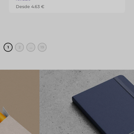
Desde 4.63 €
1
2
...
19