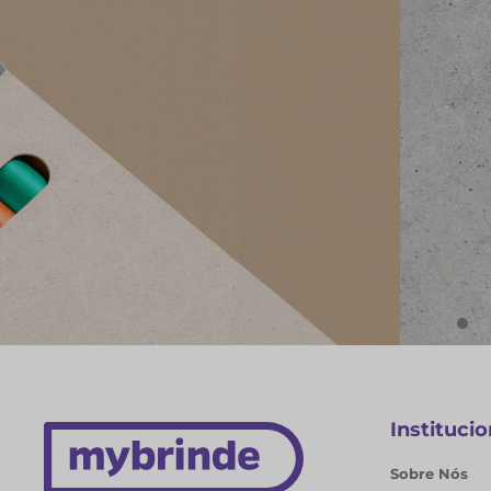
Onde Nascem As Melhores I
Cadernos e Blocos de Nota
EXPLORAR CADERNOS
Institucio
Sobre Nós