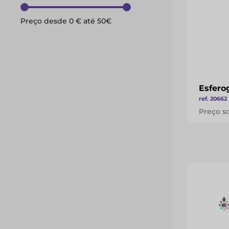
Preço desde
0
€ até
50
€
Esfero
ref. 20662
Preço s