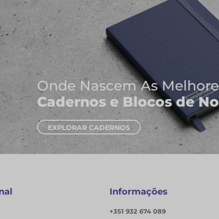
deias
s
nal
Informações
+351 932 674 089