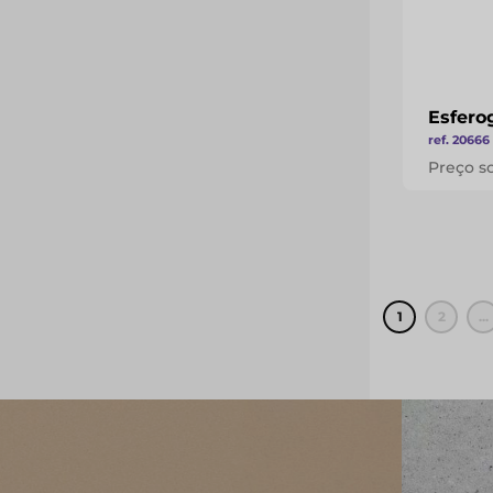
Esferog
ref. 20666
Preço s
1
2
...