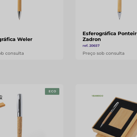
Esferográfica Pontei
gráfica Weler
Zadron
ref. 20657
ob consulta
Preço sob consulta
ECO