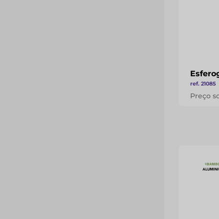
Esferog
ref. 21085
Preço s