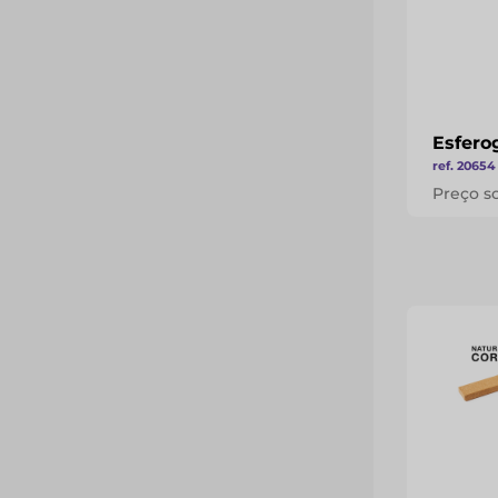
Esfero
ref. 20654
Preço s