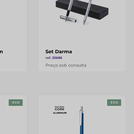
en
Set Darma
ref. 20686
Preço sob consulta
ECO
ECO