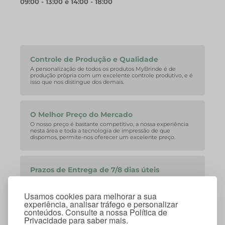
09:00 - 13:00 e 14:00 - 18:00
Controle de Produção e Qualidade
A personalização de todos os produtos MyBrinde é de
produção própria com um excelente controle produtivo, e é
isso que nos distingue dos demais.
O Melhor Preço do Mercado
O nosso preço é bastante competitivo, a nossa experiência
nesta área e toda a tecnologia de impressão de que
dispomos, permite-nos oferecer um excelente preço.
Prazos de Entrega de 7/8 dias úteis
A nossa equipa consegue facilmente corresponder aos
curtos prazos de entrega que o mercado exige.
Usamos cookies para melhorar a sua
experiência, analisar tráfego e personalizar
conteúdos. Consulte a nossa Política de
Privacidade para saber mais.