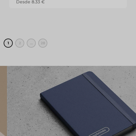
Desde 8.33 €
1
2
...
28