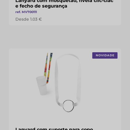
Lanyard com mosquetão, fivela clic-clac
e fecho de segurança
ref. MV700111
Desde 1.03 €
NOVIDADE
Lanyard com suporte para copo