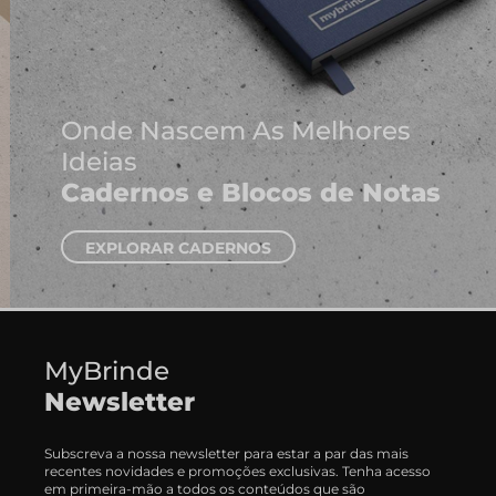
Onde Nascem As Melhores
Ideias
Cadernos e Blocos de Notas
EXPLORAR CADERNOS
MyBrinde
Newsletter
Subscreva a nossa newsletter para estar a par das mais
recentes novidades e promoções exclusivas. Tenha acesso
em primeira-mão a todos os conteúdos que são