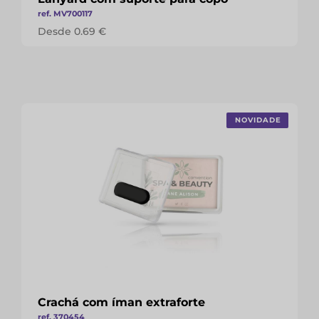
ref. MV700117
Desde 0.69 €
NOVIDADE
Crachá com íman extraforte
ref. 370454