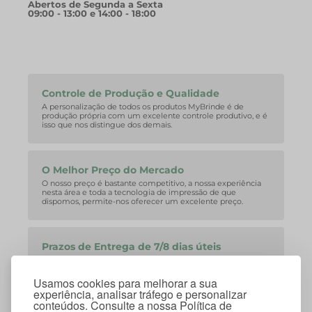
Abertos de Segunda a Sexta
09:00 - 13:00 e 14:00 - 18:00
Controle de Produção e Qualidade
A personalização de todos os produtos MyBrinde é de
produção própria com um excelente controle produtivo, e é
isso que nos distingue dos demais.
O Melhor Preço do Mercado
O nosso preço é bastante competitivo, a nossa experiência
nesta área e toda a tecnologia de impressão de que
dispomos, permite-nos oferecer um excelente preço.
Prazos de Entrega de 7/8 dias úteis
A nossa equipa consegue facilmente corresponder aos
curtos prazos de entrega que o mercado exige.
Usamos cookies para melhorar a sua
experiência, analisar tráfego e personalizar
conteúdos. Consulte a nossa Política de