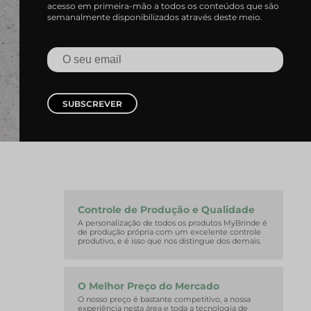
acesso em primeira-mão a todos os conteúdos que são
semanalmente disponibilizados através deste meio.
SUBSCREVER
Controle de Produção e Qualidade
A personalização de todos os produtos MyBrinde é
de produção própria com um excelente controle
produtivo, e é isso que nos distingue dos demais.
O Melhor Preço do Mercado
O nosso preço é bastante competitivo, a nossa
experiência nesta área e toda a tecnologia de