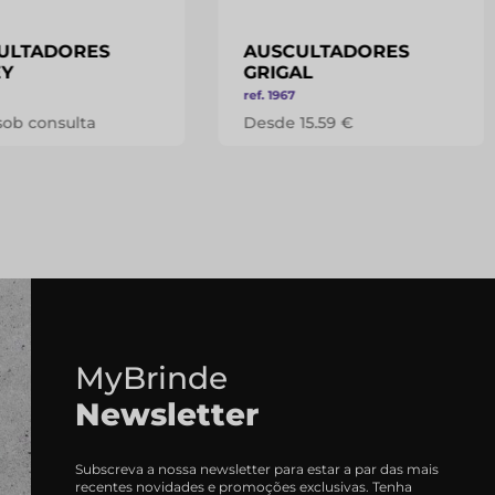
ULTADORES
AUSCULTADORES
EY
GRIGAL
ref. 1967
sob consulta
Desde 15.59 €
MyBrinde
Newsletter
Subscreva a nossa newsletter para estar a par das mais
recentes novidades e promoções exclusivas. Tenha