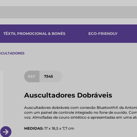
TÊXTIL PROMOCIONAL & BONÉS
ECO-FRIENDLY
SCULTADORES
REF
7345
Auscultadores Dobráveis
Auscultadores dobráveis com conexão Bluetooth® da Antonio
com um painel de controle integrado no fone de ouvido. Com
voz. Almofadas de couro sintético e apresentadas em uma at
MEDIDAS:
17 x 18,5 x 7,7 cm