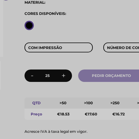
MATERIAL:
CORES DISPONÍVEIS:
COM IMPRESSÃO
NÚMERO DE CO
-
+
PEDIR ORÇAMENTO
QTD
>50
>100
>250
Preço
€18.53
€17.60
€16.72
Acresce IVA à taxa legal em vigor.