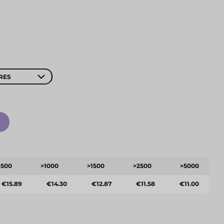
RES
>500
>1000
>1500
>2500
>5000
€15.89
€14.30
€12.87
€11.58
€11.00