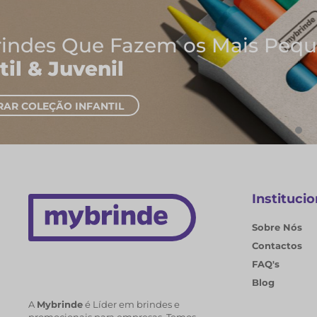
Onde Nascem As Melhores I
Cadernos e Blocos de Nota
EXPLORAR CADERNOS
Institucio
Sobre Nós
Contactos
FAQ's
Blog
A
Mybrinde
é Líder em brindes e