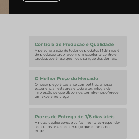
Controle de Produção e Qualidade
A personalização de todos os produtos MyBrinde é
de produção própria com um excelente controle
produtivo, e é isso que nos distingue dos demais.
O Melhor Preço do Mercado
O nosso preço é bastante competitivo, a nossa
experiência nesta área e toda a tecnologia de
impressão de que dispomos, permite-nos oferecer
um excelente preço.
Prazos de Entrega de 7/8 dias úteis
A nossa equipa consegue facilmente corresponder
aos curtos prazos de entrega que o mercado
exige.