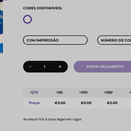
CORES DISPONÍVEIS:
COM IMPRESSÃO
NÚMERO DE CO
-
+
PEDIR ORÇAMENTO
QTD
>50
>100
>250
Preço
€0.00
€0.00
€0.00
Acresce IVA à taxa legal em vigor.