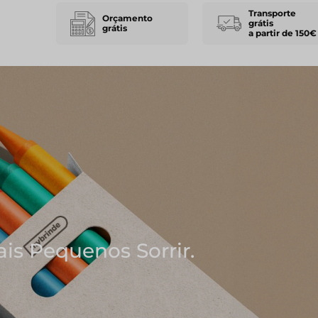
Transporte
Orçamento
grátis
grátis
a partir de 150€
m As Melhores Ideias
 Blocos de Notas
NOS