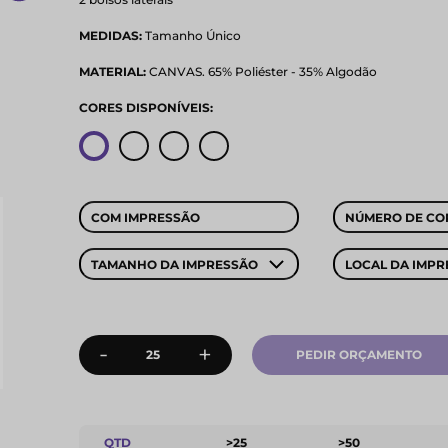
MEDIDAS:
Tamanho Único
MATERIAL:
CANVAS. 65% Poliéster - 35% Algodão
CORES DISPONÍVEIS:
COM IMPRESSÃO
NÚMERO DE CO
TAMANHO DA IMPRESSÃO
LOCAL DA IMPR
-
+
PEDIR ORÇAMENTO
QTD
>25
>50