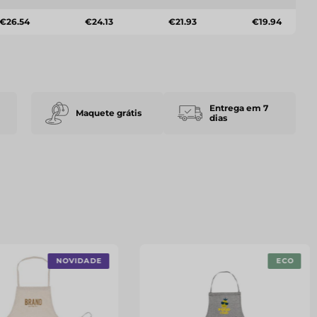
€26.54
€24.13
€21.93
€19.94
Entrega em 7
Maquete grátis
dias
NOVIDADE
ECO