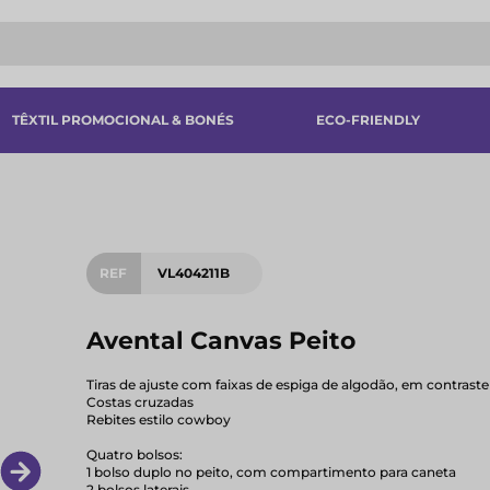
TÊXTIL PROMOCIONAL & BONÉS
ECO-FRIENDLY
REF
VL404211B
Avental Canvas Peito
Tiras de ajuste com faixas de espiga de algodão, em contraste
Costas cruzadas
Rebites estilo cowboy
Quatro bolsos:
1 bolso duplo no peito, com compartimento para caneta
2 bolsos laterais