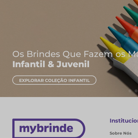
Onde Nascem As Melhor
Cadernos e Blocos de 
EXPLORAR CADERNOS
Institucio
Sobre Nós