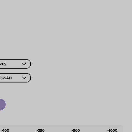
RES
ESSÃO
>100
>250
>500
>1000