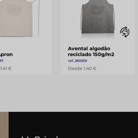
Avental algodão
Apron
reciclado 150g/m2
297
ref. 260259
1.41 €
Desde 1.40 €