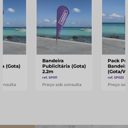
Bandeira
Pack Pr
ia (Gota)
Publicitária (Gota)
Bandeir
2.2m
(Gota/W
ref. SP011
ref. SP022
consulta
Preço sob consulta
Preço sob