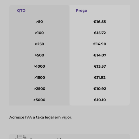
QTD
Preço
>50
€16.55
>100
€15.72
>250
€14.90
>500
€14.07
>1000
€13.57
>1500
€11.92
>2500
€10.92
>5000
€10.10
Acresce IVA à taxa legal em vigor.