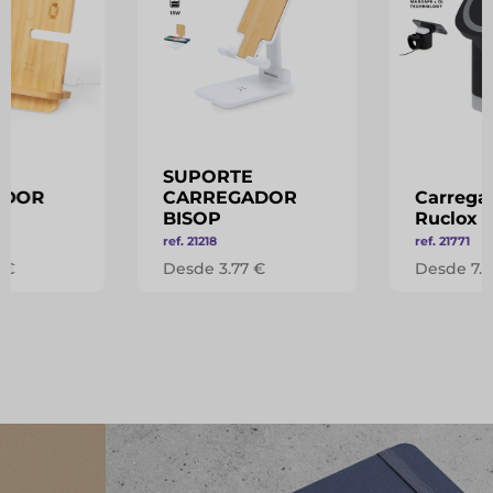
SUPORTE
ADOR
CARREGADOR
Carrega
BISOP
Ruclox
ref. 21218
ref. 21771
 €
Desde 3.77 €
Desde 7.8