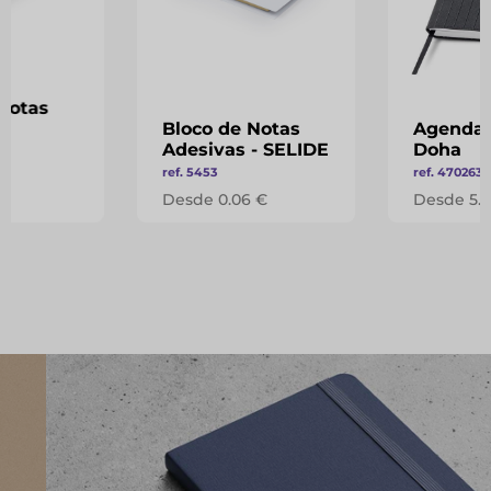
Notas
-
Bloco de Notas
Agenda 
Adesivas - SELIDE
Doha
ref. 5453
ref. 470263
 €
Desde 0.06 €
Desde 5.0