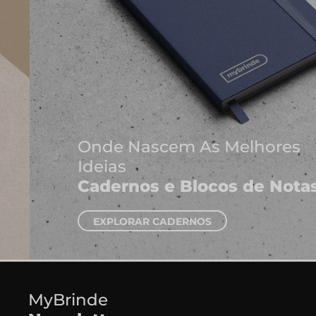
Onde Nascem As Melhores
Ideias
Cadernos e Blocos de Notas
EXPLORAR CADERNOS
MyBrinde