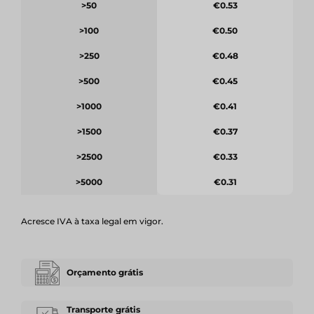
>50
€0.53
>100
€0.50
>250
€0.48
>500
€0.45
>1000
€0.41
>1500
€0.37
>2500
€0.33
>5000
€0.31
Acresce IVA à taxa legal em vigor.
Orçamento grátis
Transporte grátis