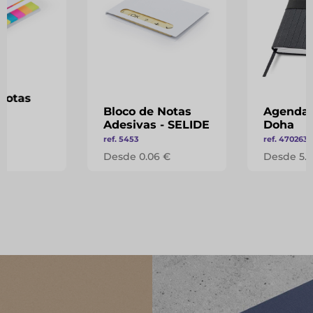
Notas
-
Bloco de Notas
Agenda 
Adesivas - SELIDE
Doha
ref. 5453
ref. 470263
 €
Desde 0.06 €
Desde 5.0