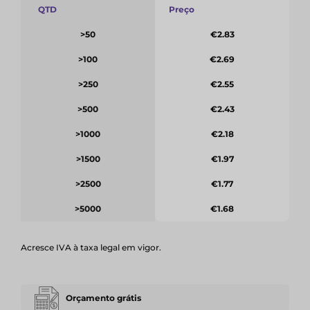
QTD
Preço
>50
€2.83
>100
€2.69
>250
€2.55
>500
€2.43
>1000
€2.18
>1500
€1.97
>2500
€1.77
>5000
€1.68
Acresce IVA à taxa legal em vigor.
Orçamento grátis