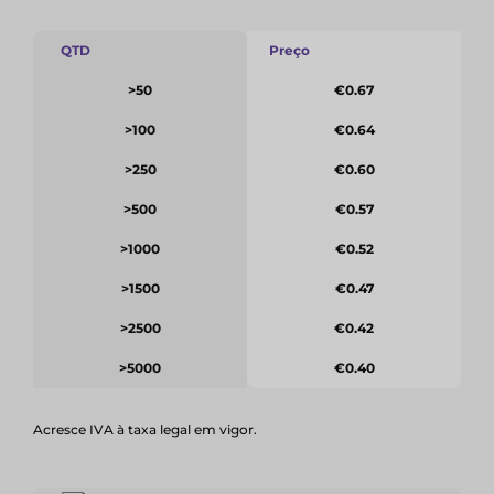
QTD
Preço
>50
€0.67
>100
€0.64
>250
€0.60
>500
€0.57
>1000
€0.52
>1500
€0.47
>2500
€0.42
>5000
€0.40
Acresce IVA à taxa legal em vigor.