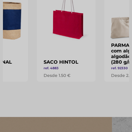
PARMA -
com alg
algodão 
XNAL
SACO HINTOL
(280 g/m
ref. 4883
ref. 92330
€
Desde 1.50 €
Desde 2.5