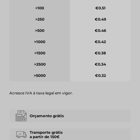
>100
€0.51
>250
€0.49
>500
€0.46
>1000
€0.42
>1500
€0.38
>2500
€0.34
>5000
€0.32
Acresce IVA à taxa legal em vigor.
Orçamento grátis
Transporte grátis
a partir de 150€