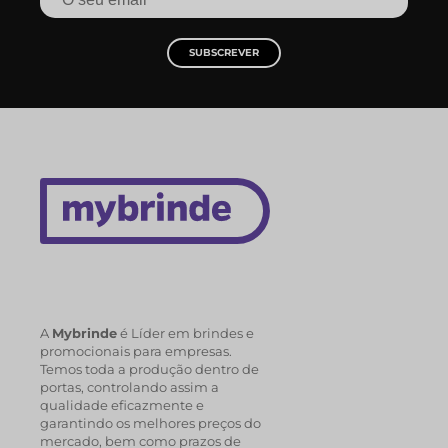
SUBSCREVER
A
Mybrinde
é Líder em brindes e
promocionais para empresas.
Temos toda a produção dentro de
portas, controlando assim a
qualidade eficazmente e
garantindo os melhores preços do
mercado, bem como prazos de