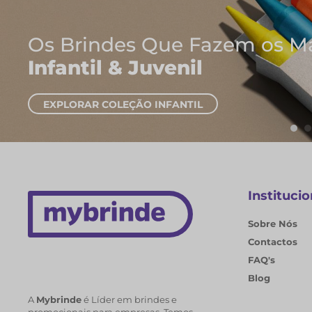
Onde Nascem As Melhores I
Cadernos e Blocos de Nota
EXPLORAR CADERNOS
Institucio
Sobre Nós
Contactos
FAQ's
Blog
A
Mybrinde
é Líder em brindes e