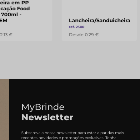
eira em PP
ficação Food
 700ml -
EM
Lancheira/Sanduicheira
ref. 2500
2.13 €
Desde 0.29 €
MyBrinde
Newsletter
Subscreva a nossa newsletter para estar a par das mais
recentes novidades e promoções exclusivas. Tenha