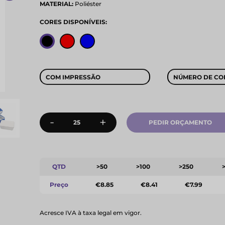
MATERIAL:
Poliéster
CORES DISPONÍVEIS:
COM IMPRESSÃO
NÚMERO DE CO
-
+
PEDIR ORÇAMENTO
QTD
>50
>100
>250
Preço
€8.85
€8.41
€7.99
Acresce IVA à taxa legal em vigor.