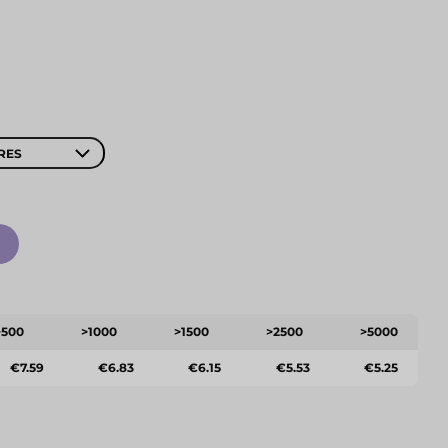
RES
>500
>1000
>1500
>2500
>5000
€7.59
€6.83
€6.15
€5.53
€5.25