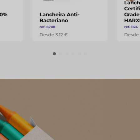
Lanch
Certi
00%
Lancheira Anti-
Grade
Bacteriano
HARX
ref. 6708
ref. 1124
Desde 3.12 €
Desde 