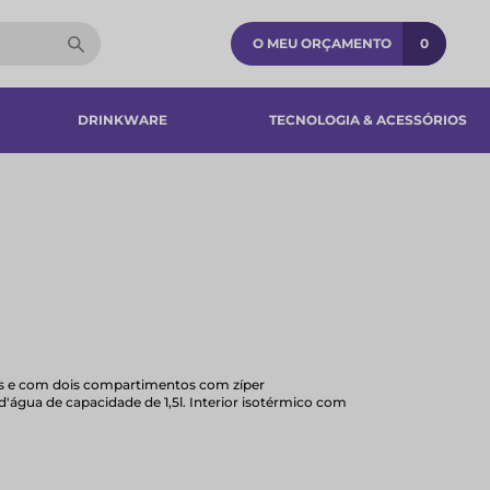
O MEU ORÇAMENTO
0
DRINKWARE
TECNOLOGIA & ACESSÓRIOS​
vas e com dois compartimentos com zíper
d'água de capacidade de 1,5l. Interior isotérmico com