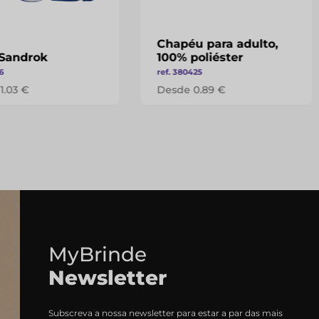
Chapéu para adulto,
Sandrok
100% poliéster
6
ref. 380425
1.03 €
Desde 0.89 €
MyBrinde
Newsletter
Subscreva a nossa newsletter para estar a par das mais