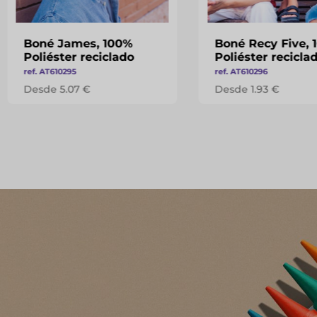
Boné James, 100%
Boné Recy Five, 
Poliéster reciclado
Poliéster recicla
ref. AT610295
ref. AT610296
Desde 5.07 €
Desde 1.93 €