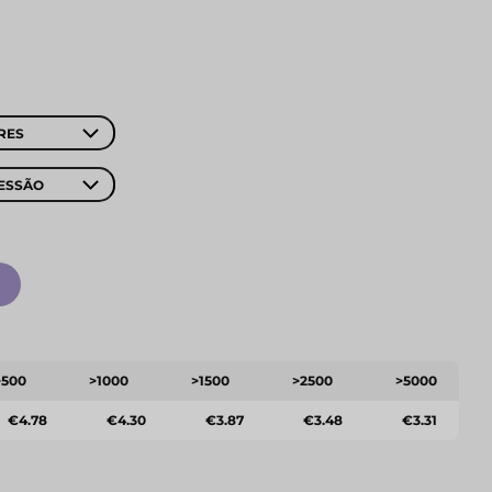
RES
ESSÃO
>500
>1000
>1500
>2500
>5000
€4.78
€4.30
€3.87
€3.48
€3.31