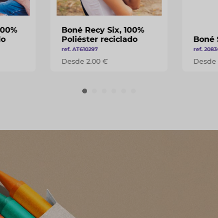
100%
Boné Recy Six, 100%
do
Poliéster reciclado
Boné 
ref. AT610297
ref. 2083
Desde 2.00 €
Desde 