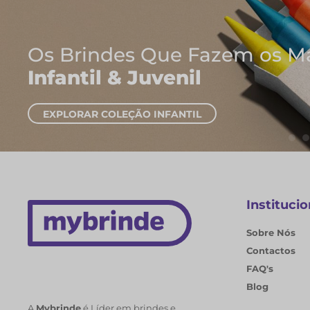
Onde Nasc
Cadernos 
EXPLORAR CAD
Institucio
Sobre Nós
Contactos
FAQ's
Blog
A
Mybrinde
é Líder em brindes e