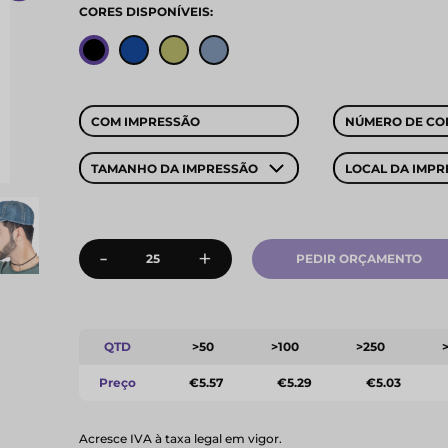
CORES DISPONÍVEIS:
COM IMPRESSÃO
NÚMERO DE CO
TAMANHO DA IMPRESSÃO
LOCAL DA IMPR
-
+
PEDIR ORÇAMENTO
QTD
>50
>100
>250
Preço
€5.57
€5.29
€5.03
Acresce IVA à taxa legal em vigor.