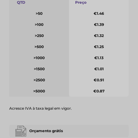
QTD
Preço
>50
€1.46
>100
€1.39
>250
€1.32
>500
€1.25
>1000
€1.13
>1500
€1.01
>2500
€0.91
>5000
€0.87
Acresce IVA à taxa legal em vigor.
Orçamento grátis