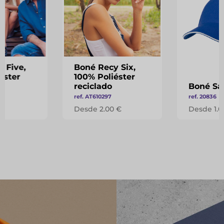
 Five,
Boné Recy Six,
éster
100% Poliéster
reciclado
Boné Sa
ref. AT610297
ref. 20836
 €
Desde 2.00 €
Desde 1.0