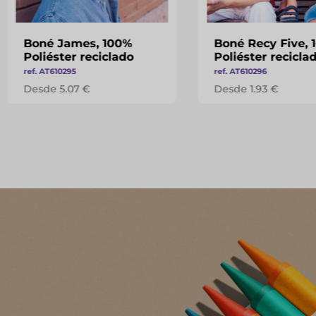
Boné James, 100%
Boné Recy Five, 
Poliéster reciclado
Poliéster recicla
ref. AT610295
ref. AT610296
Desde 5.07 €
Desde 1.93 €