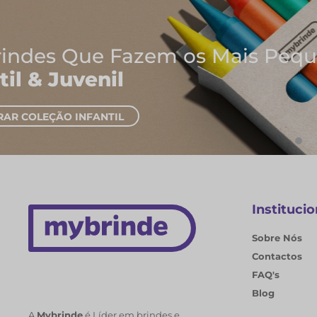
Onde Nascem As Melhores I
Cadernos e Blocos de Nota
EXPLORAR CADERNOS
Institucio
Sobre Nós
Contactos
FAQ's
Blog
A
Mybrinde
é Líder em brindes e