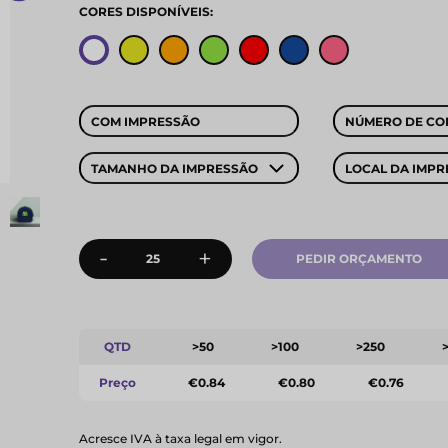
CORES DISPONÍVEIS:
COM IMPRESSÃO
NÚMERO DE CO
TAMANHO DA IMPRESSÃO
LOCAL DA IMPR
-
+
PEDIR ORÇAMENTO
QTD
>50
>100
>250
Preço
€0.84
€0.80
€0.76
Acresce IVA à taxa legal em vigor.