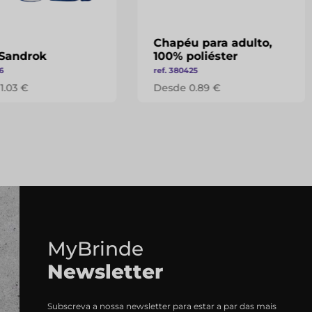
Chapéu para adulto,
Sandrok
100% poliéster
6
ref. 380425
1.03 €
Desde 0.89 €
MyBrinde
Newsletter
Subscreva a nossa newsletter para estar a par das mais