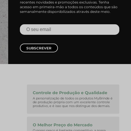
recentes novidades e promoções exclusivas. Tenha
acesso em primeira-mão a todos os conteúdos que são
semanalmente disponibilizados através deste meio.
SUBSCREVER
Controle de Produção e Qualidade
A personalização de todos os produtos MyBrinde é
de produção própria com um excelente controle
produtivo, e é isso que nos distingue dos demais.
O Melhor Preço do Mercado
O nosso preço é bastante competitivo, a nossa