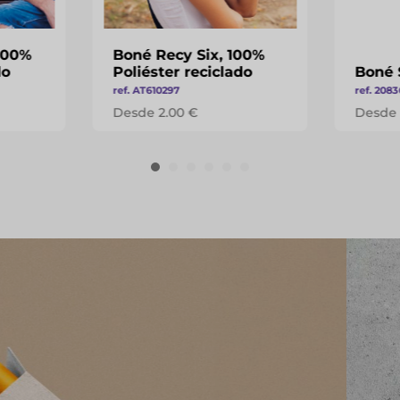
100%
Boné Recy Six, 100%
do
Poliéster reciclado
Boné 
ref. AT610297
ref. 2083
Desde 2.00 €
Desde 