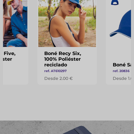
 Five,
Boné Recy Six,
éster
100% Poliéster
reciclado
Boné Sa
ref. AT610297
ref. 20836
 €
Desde 2.00 €
Desde 1.0