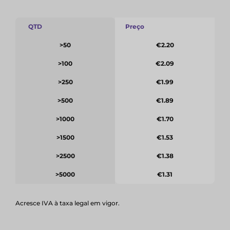
QTD
Preço
>50
€2.20
>100
€2.09
>250
€1.99
>500
€1.89
>1000
€1.70
>1500
€1.53
>2500
€1.38
>5000
€1.31
Acresce IVA à taxa legal em vigor.