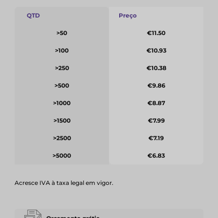
QTD
Preço
>50
€11.50
>100
€10.93
>250
€10.38
>500
€9.86
>1000
€8.87
>1500
€7.99
>2500
€7.19
>5000
€6.83
Acresce IVA à taxa legal em vigor.