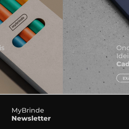
Onde Nascem As Melhores
Ideias
Cadernos e Blocos de Notas
EXPLORAR CADERNOS
MyBrinde
Newsletter