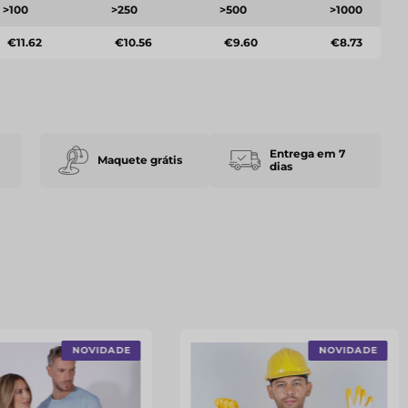
>100
>250
>500
>1000
€11.62
€10.56
€9.60
€8.73
Entrega em 7
Maquete grátis
dias
NOVIDADE
NOVIDADE