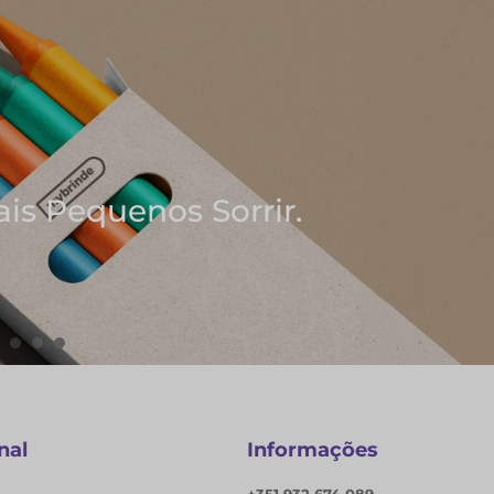
s Ideias
otas
nal
Informações