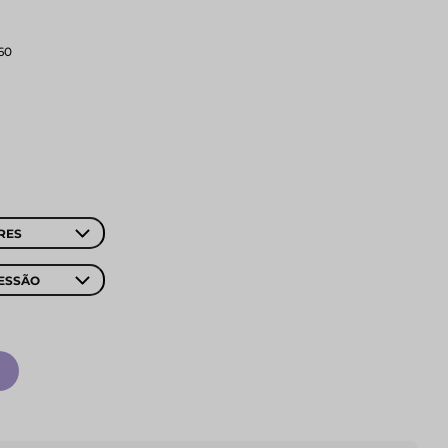
 60
RES
ESSÃO