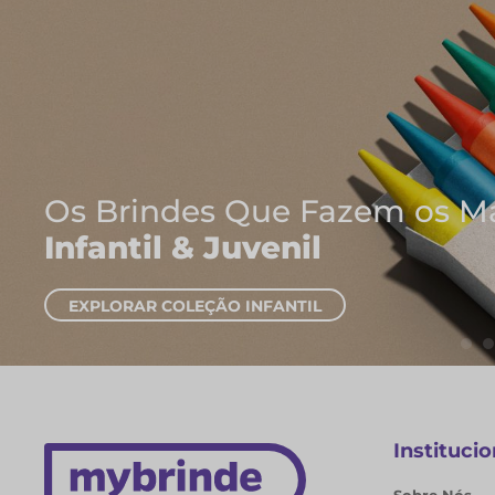
Onde Nascem As Melhore
Cadernos e Blocos de N
EXPLORAR CADERNOS
Institucio