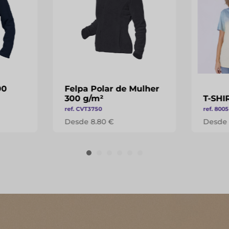
00
Felpa Polar de Mulher
300 g/m²
T-SH
ref. CVT3750
ref. 8005
Desde 8.80 €
Desde 