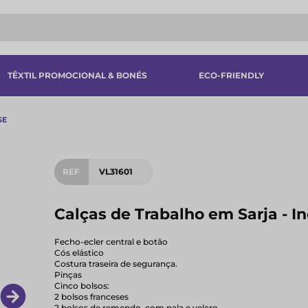
TÊXTIL PROMOCIONAL & BONÉS
ECO-FRIENDLY
SE
REF
VL31601
Calças de Trabalho em Sarja - I
Fecho-ecler central e botão
Cós elástico
Costura traseira de segurança.
Pinças
Cinco bolsos:
2 bolsos franceses
2 bolsos de remendo, com pala e velcro