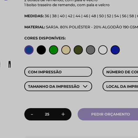
1 bolso traseiro de remendo, com pala e velcro
MEDIDAS:
36 | 38 | 40 | 42 | 44 | 46 | 48 | 50 | 52 | 54 | 56 | 58 |
MATERIAL:
SARJA. 80% POLIÉSTER - 20% ALGODÃO 190 GSM
CORES DISPONÍVEIS:
COM IMPRESSÃO
NÚMERO DE CO
TAMANHO DA IMPRESSÃO
LOCAL DA IMPR
-
+
PEDIR ORÇAMENTO