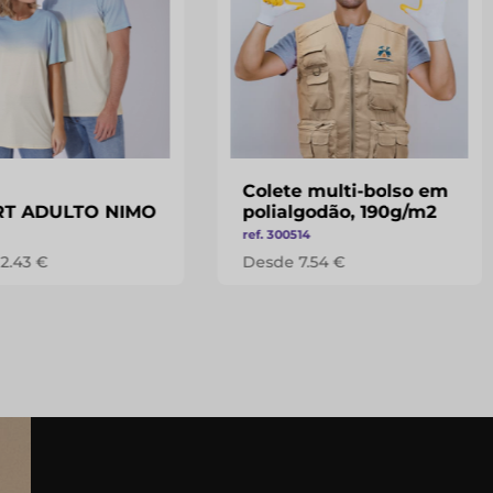
Colete multi-bolso em
IRT ADULTO NIMO
polialgodão, 190g/m2
ref. 300514
2.43 €
Desde 7.54 €