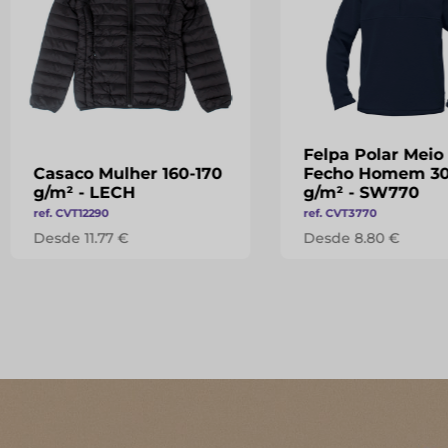
Felpa Polar Meio
Casaco Mulher 160-170
Fecho Homem 3
g/m² - LECH
g/m² - SW770
ref. CVT12290
ref. CVT3770
Desde 11.77 €
Desde 8.80 €