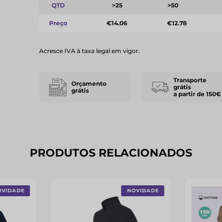
QTD
>25
>50
Preço
€14.06
€12.78
Acresce IVA à taxa legal em vigor.
Transporte
Orçamento
grátis
grátis
a partir de 150€
PRODUTOS RELACIONADOS
OVIDADE
NOVIDADE