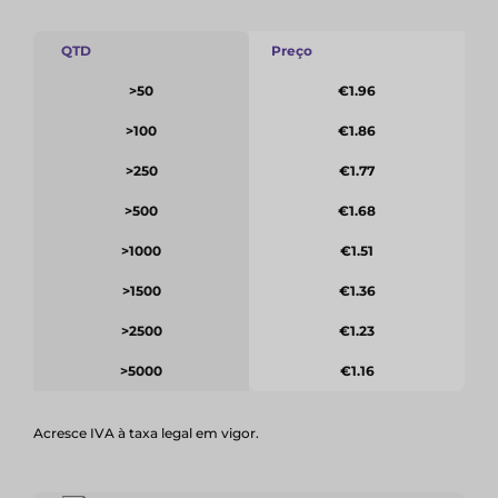
QTD
Preço
>50
€1.96
>100
€1.86
>250
€1.77
>500
€1.68
>1000
€1.51
>1500
€1.36
>2500
€1.23
>5000
€1.16
Acresce IVA à taxa legal em vigor.