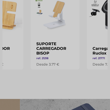
SUPORTE
ADOR
CARREGADOR
Carrega
BISOP
Ruclox
ref. 21218
ref. 21771
 €
Desde 3.77 €
Desde 7.8