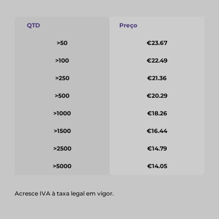
QTD
Preço
>50
€23.67
>100
€22.49
>250
€21.36
>500
€20.29
>1000
€18.26
>1500
€16.44
>2500
€14.79
>5000
€14.05
Acresce IVA à taxa legal em vigor.