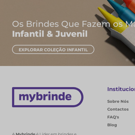
Onde Nascem As Melh
Cadernos e Blocos 
EXPLORAR CADERNOS
Institucio
Sobre Nós
Contactos
FAQ's
Blog
A
Mybrinde
é Líder em brindes e