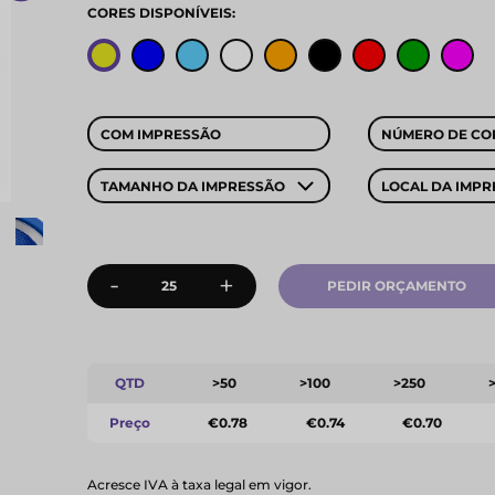
CORES DISPONÍVEIS:
COM IMPRESSÃO
NÚMERO DE CO
TAMANHO DA IMPRESSÃO
LOCAL DA IMPR
-
+
PEDIR ORÇAMENTO
QTD
>50
>100
>250
Preço
€0.78
€0.74
€0.70
Acresce IVA à taxa legal em vigor.