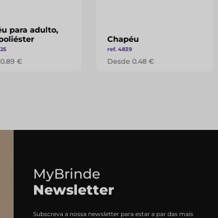
u para adulto,
poliéster
Chapéu
425
ref. 4839
0.89 €
Desde 0.48 €
MyBrinde
Newsletter
Subscreva a nossa newsletter para estar a par das mais