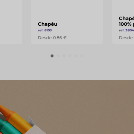
Chapé
Chapéu
100% 
ref. 6103
ref. 380
Desde 0.86 €
Desde 