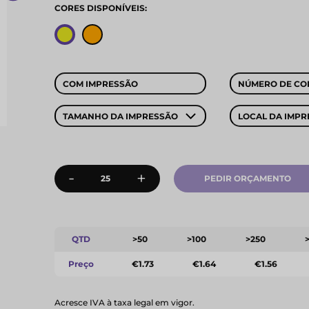
CORES DISPONÍVEIS:
COM IMPRESSÃO
NÚMERO DE CO
TAMANHO DA IMPRESSÃO
LOCAL DA IMPR
-
+
PEDIR ORÇAMENTO
QTD
>50
>100
>250
Preço
€1.73
€1.64
€1.56
Acresce IVA à taxa legal em vigor.