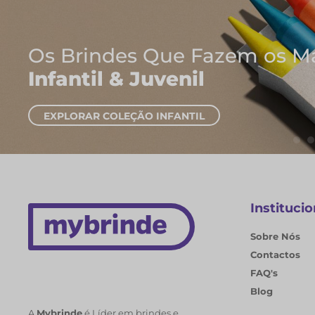
Onde Nascem As Melhore
Cadernos e Blocos de 
EXPLORAR CADERNOS
Institucio
Sobre Nós
Contactos
FAQ's
Blog
A
Mybrinde
é Líder em brindes e