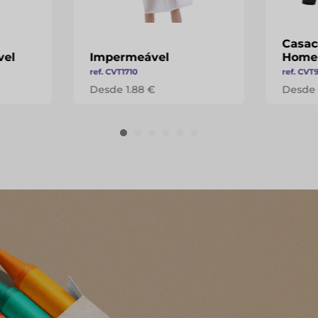
Casac
vel
Impermeável
Home
ref. CVT1710
ref. CVT
Desde 1.88 €
Desde 