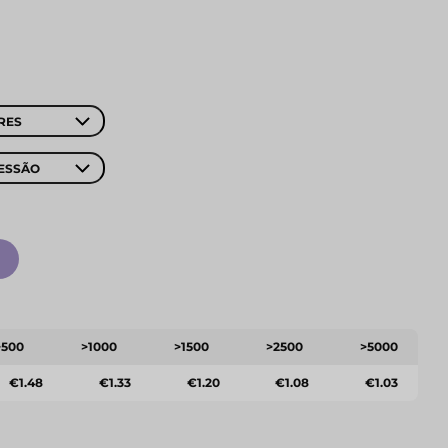
RES
ESSÃO
>500
>1000
>1500
>2500
>5000
€1.48
€1.33
€1.20
€1.08
€1.03