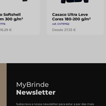
o Softshell
Casaco Ultra Leve
m 300 g/m²
Cores 180-200 g/m²
9776
ref. CVT9762
16.29 €
Desde 27.33 €
MyBrinde
Newsletter
Subscreva a nossa newsletter para estar a par das mais