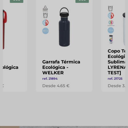
Copo Té
Ecológic
Garrafa Térmica
Sublima
cológica
Ecológica -
LYRENA
P
WELKER
TEST]
ref. 21894
ref. 21725
 €
Desde 4.65 €
Desde 3.6