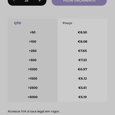
-
+
PEDIR ORÇAMENTO
QTD
Preço
>50
€8.50
>100
€8.08
>250
€7.65
>500
€7.23
>1000
€6.97
>1500
€6.12
>2500
€5.61
>5000
€5.19
Acresce IVA à taxa legal em vigor.