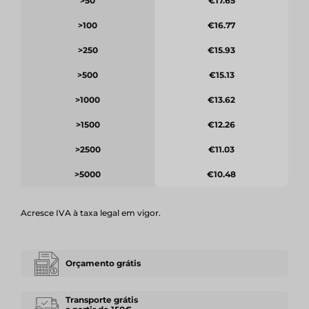
>50
€17.65
>100
€16.77
>250
€15.93
>500
€15.13
>1000
€13.62
>1500
€12.26
>2500
€11.03
>5000
€10.48
Acresce IVA à taxa legal em vigor.
Orçamento grátis
Transporte grátis