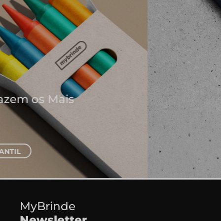
Onde Nascem As Melhores
Ideias
Cadernos e Blocos de Notas
EXPLORAR CADERNOS
MyBrinde
Newsletter