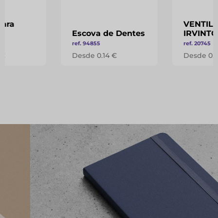
para
VENTIL
Escova de Dentes
IRVINT
ref. 94855
ref. 20745
 €
Desde 0.14 €
Desde 0.