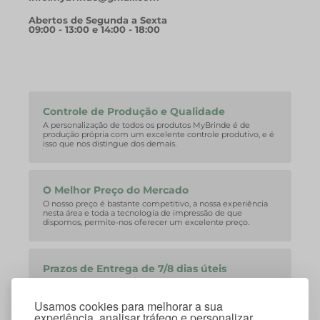
Abertos de Segunda a Sexta
09:00 - 13:00 e 14:00 - 18:00
Controle de Produção e Qualidade
A personalização de todos os produtos MyBrinde é de
produção própria com um excelente controle produtivo, e é
isso que nos distingue dos demais.
O Melhor Preço do Mercado
O nosso preço é bastante competitivo, a nossa experiência
nesta área e toda a tecnologia de impressão de que
dispomos, permite-nos oferecer um excelente preço.
Prazos de Entrega de 7/8 dias úteis
A nossa equipa consegue facilmente corresponder aos
curtos prazos de entrega que o mercado exige.
Usamos cookies para melhorar a sua
experiência, analisar tráfego e personalizar