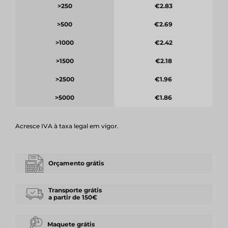
>250
€2.83
>500
€2.69
>1000
€2.42
>1500
€2.18
>2500
€1.96
>5000
€1.86
Acresce IVA à taxa legal em vigor.
Orçamento grátis
Transporte grátis
a partir de 150€
Maquete grátis