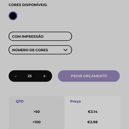
CORES DISPONÍVEIS:
COM IMPRESSÃO
NÚMERO DE CORES
-
+
PEDIR ORÇAMENTO
QTD
Preço
>50
€3.14
>100
€2.98