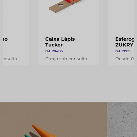
rno
Caixa Lápis
Esferogr
Tucker
ZUKRY
ref. 20406
ref. 21919
consulta
Preço sob consulta
Desde 0.1