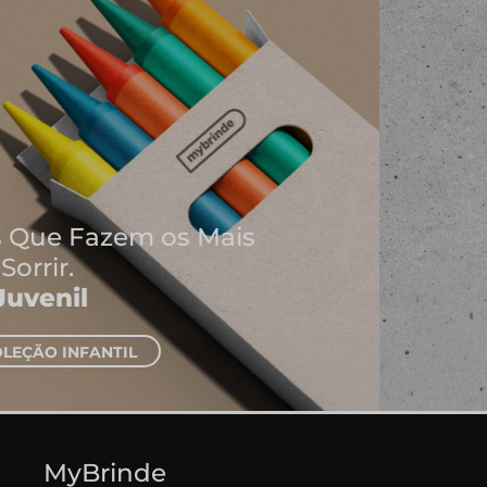
Onde Nascem As Melhores
Ideias
Cadernos e Blocos de Notas
EXPLORAR CADERNOS
MyBrinde