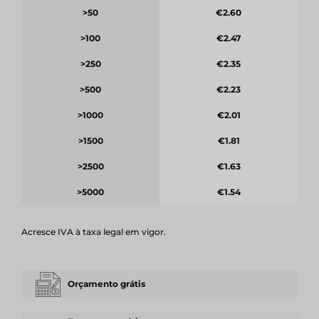
>50
€2.60
>100
€2.47
>250
€2.35
>500
€2.23
>1000
€2.01
>1500
€1.81
>2500
€1.63
>5000
€1.54
Acresce IVA à taxa legal em vigor.
Orçamento grátis