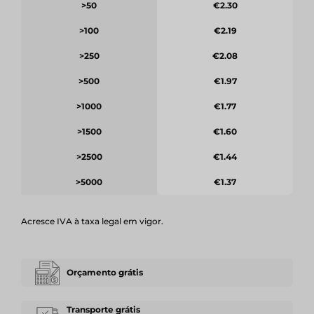
>50
€2.30
>100
€2.19
>250
€2.08
>500
€1.97
>1000
€1.77
>1500
€1.60
>2500
€1.44
>5000
€1.37
Acresce IVA à taxa legal em vigor.
Orçamento grátis
Transporte grátis