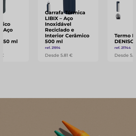
Garrafa Térmica
LIBIX – Aço
mico
Inoxidável
– Aço
Reciclado e
l
Interior Cerâmico
Termo Ec
 150 ml
500 ml
DENISO
ref. 21914
ref. 21744
 €
Desde 5.81 €
Desde 5.0