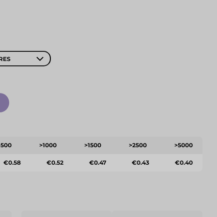
RES
>500
>1000
>1500
>2500
>5000
€0.58
€0.52
€0.47
€0.43
€0.40