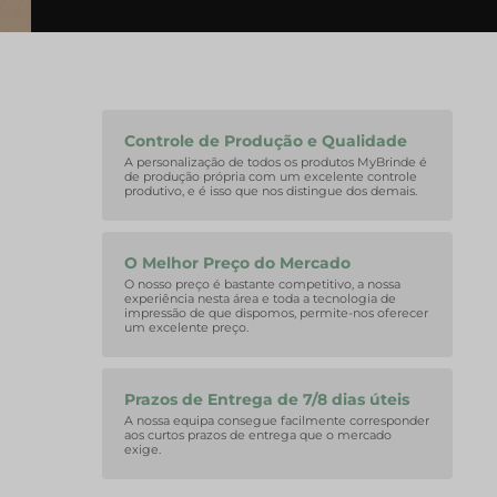
Controle de Produção e Qualidade
A personalização de todos os produtos MyBrinde é
de produção própria com um excelente controle
produtivo, e é isso que nos distingue dos demais.
O Melhor Preço do Mercado
O nosso preço é bastante competitivo, a nossa
experiência nesta área e toda a tecnologia de
impressão de que dispomos, permite-nos oferecer
um excelente preço.
Prazos de Entrega de 7/8 dias úteis
A nossa equipa consegue facilmente corresponder
aos curtos prazos de entrega que o mercado
exige.