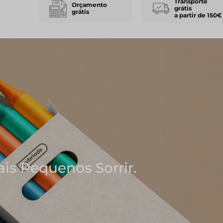
Transporte
Orçamento
grátis
grátis
a partir de 150€
scem As Melhores Ideias
s e Blocos de Notas
ADERNOS