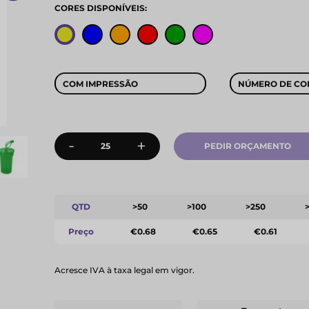
CORES DISPONÍVEIS:
COM IMPRESSÃO
NÚMERO DE CO
-
+
PEDIR ORÇAMENTO
QTD
>50
>100
>250
Preço
€0.68
€0.65
€0.61
Acresce IVA à taxa legal em vigor.