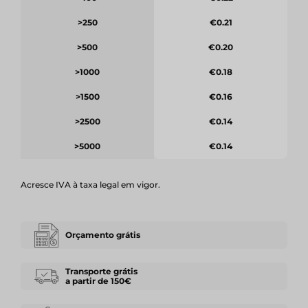
>250
€0.21
>500
€0.20
>1000
€0.18
>1500
€0.16
>2500
€0.14
>5000
€0.14
Acresce IVA à taxa legal em vigor.
Orçamento grátis
Transporte grátis
a partir de 150€