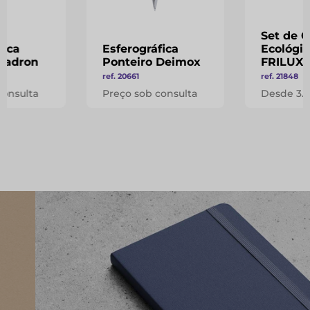
Set de 
fica
Esferográfica
Ecológic
 Zadron
Ponteiro Deimox
FRILUX
ref. 20661
ref. 21848
consulta
Preço sob consulta
Desde 3.1