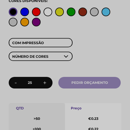
CORES DISPONÍVEIS:
COM IMPRESSÃO
NÚMERO DE CORES
-
+
PEDIR ORÇAMENTO
QTD
Preço
>50
€0.23
>100
€0.22