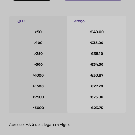
QTD
Preço
>50
€40.00
>100
€38.00
>250
€36.10
>500
€34.30
>1000
€30.87
>1500
€27.78
>2500
€25.00
>5000
€23.75
Acresce IVA à taxa legal em vigor.