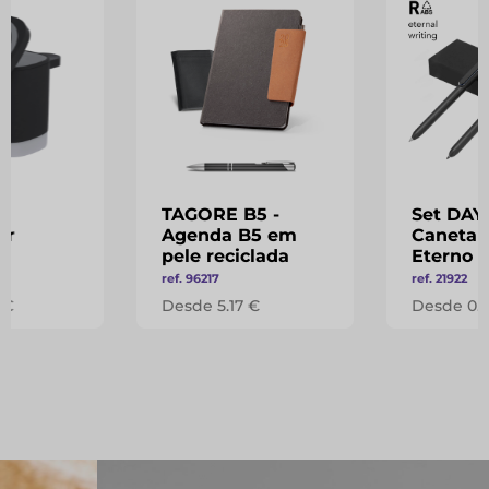
TAGORE B5 -
Set DAY
or
Agenda B5 em
Caneta e
pele reciclada
Eterno
ref. 96217
ref. 21922
 €
Desde 5.17 €
Desde 0.