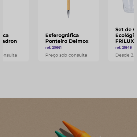
Set de 
fica
Esferográfica
Ecológic
 Zadron
Ponteiro Deimox
FRILUX
ref. 20661
ref. 21848
consulta
Preço sob consulta
Desde 3.1