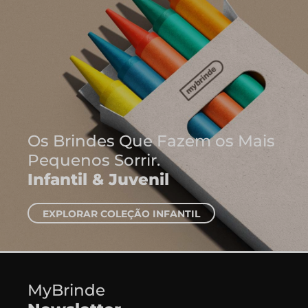
em os Mais
IL
MyBrinde