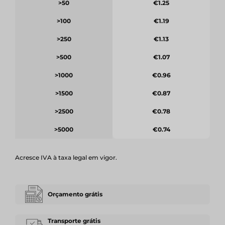
>50
€1.25
>100
€1.19
>250
€1.13
>500
€1.07
>1000
€0.96
>1500
€0.87
>2500
€0.78
>5000
€0.74
Acresce IVA à taxa legal em vigor.
Orçamento grátis
Transporte grátis