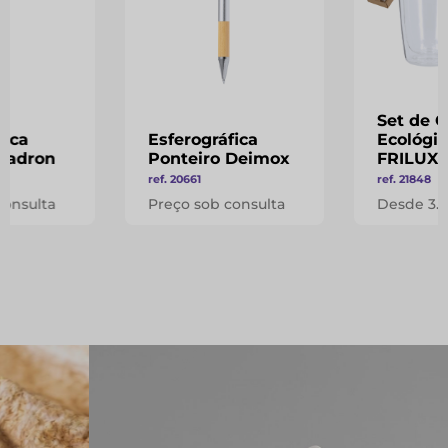
Set de 
fica
Esferográfica
Ecológic
 Zadron
Ponteiro Deimox
FRILUX
ref. 20661
ref. 21848
consulta
Preço sob consulta
Desde 3.1