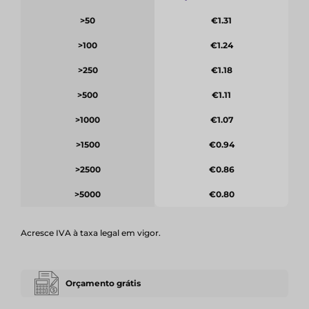
>50
€1.31
>100
€1.24
>250
€1.18
>500
€1.11
>1000
€1.07
>1500
€0.94
>2500
€0.86
>5000
€0.80
Acresce IVA à taxa legal em vigor.
Orçamento grátis