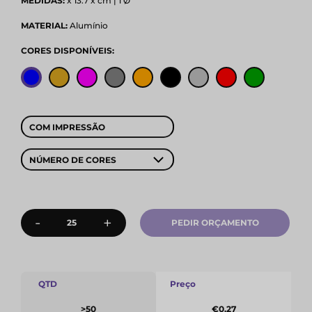
MEDIDAS:
x 13.7 x cm | 1 Ø
MATERIAL:
Alumínio
CORES DISPONÍVEIS:
COM IMPRESSÃO
NÚMERO DE CORES
-
+
PEDIR ORÇAMENTO
QTD
Preço
>50
€0.27