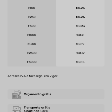
>100
€0.26
>250
€0.24
>500
€0.23
>1000
€0.21
>1500
€0.19
>2500
€0.17
>5000
€0.16
Acresce IVA à taxa legal em vigor.
Orçamento grátis
Transporte grátis
a partir de 150€