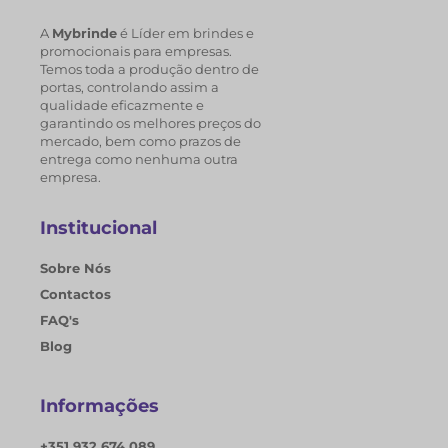
A
Mybrinde
é Líder em brindes e
promocionais para empresas.
Temos toda a produção dentro de
portas, controlando assim a
qualidade eficazmente e
garantindo os melhores preços do
mercado, bem como prazos de
entrega como nenhuma outra
empresa.
Institucional
Sobre Nós
Contactos
FAQ's
Blog
Informações
+351 932 674 089