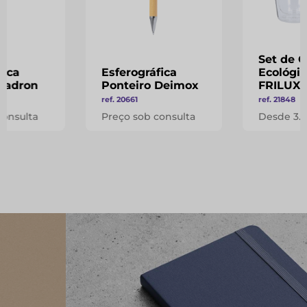
Set de 
fica
Esferográfica
Ecológic
 Zadron
Ponteiro Deimox
FRILUX
ref. 20661
ref. 21848
consulta
Preço sob consulta
Desde 3.1