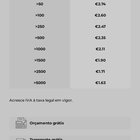
>50
€2.74
>100
€2.60
>250
€2.47
>500
€2.35
>1000
€2.11
>1500
€1.90
>2500
€1.71
>5000
€1.63
Acresce IVA à taxa legal em vigor.
Orçamento grátis
Transporte grátis