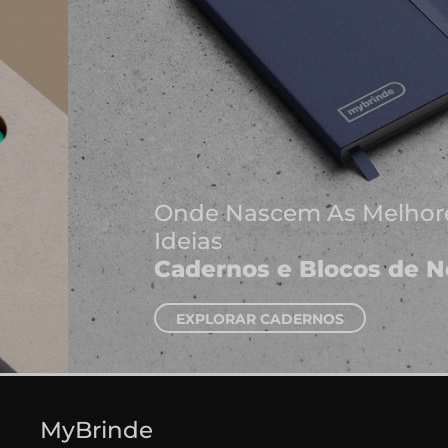
Onde Nascem As Melhores
Ideias
Cadernos e Blocos de Notas
EXPLORAR CADERNOS
MyBrinde