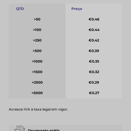
QTD
Preço
>50
€0.46
>100
€0.44
>250
€0.42
>500
€0.39
>1000
€0.35
>1500
€0.32
>2500
€0.29
>5000
€0.27
Acresce IVA à taxa legal em vigor.
Orçamento grátis