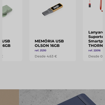
Lanyard
Suporte
 USB
MEMÓRIA USB
Smartp
 16GB
OLSON 16GB
THORN
ref. 21210
ref. 22016
 €
Desde 4.63 €
Desde 0.5