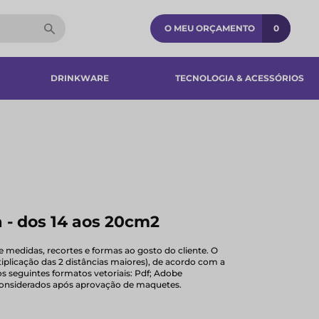
O MEU ORÇAMENTO
0
DRINKWARE
TECNOLOGIA & ACESSÓRIOS​
 - dos 14 aos 20cm2
e medidas, recortes e formas ao gosto do cliente. O
iplicação das 2 distâncias maiores), de acordo com a
s seguintes formatos vetoriais: Pdf; Adobe
r considerados após aprovação de maquetes.