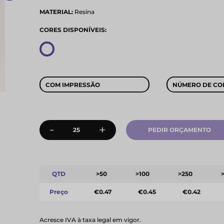
MATERIAL:
Resina
CORES DISPONÍVEIS:
COM IMPRESSÃO
NÚMERO DE CO
-
+
PEDIR ORÇAMENTO
QTD
>50
>100
>250
Preço
€0.47
€0.45
€0.42
Acresce IVA à taxa legal em vigor.