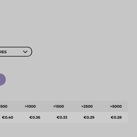
RES
>500
>1000
>1500
>2500
>5000
€0.40
€0.36
€0.33
€0.29
€0.28