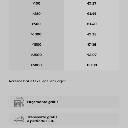
>100
€1.57
>250
€1.49
>500
€1.40
>1000
€1.35
>1500
€1.16
>2500
€1.07
>5000
€0.99
Acresce IVA à taxa legal em vigor.
Orçamento grátis
Transporte grátis
a partir de 150€