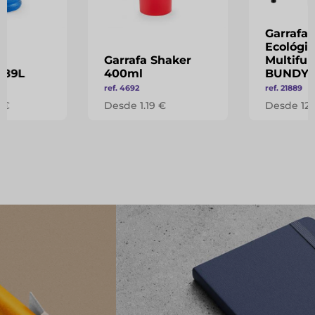
Garrafa 
Ecológic
Garrafa Shaker
Multifun
1,89L
400ml
BUNDY
ref. 4692
ref. 21889
 €
Desde 1.19 €
Desde 12.