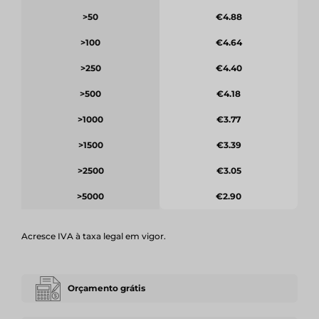
>50
€4.88
>100
€4.64
>250
€4.40
>500
€4.18
>1000
€3.77
>1500
€3.39
>2500
€3.05
>5000
€2.90
Acresce IVA à taxa legal em vigor.
Orçamento grátis