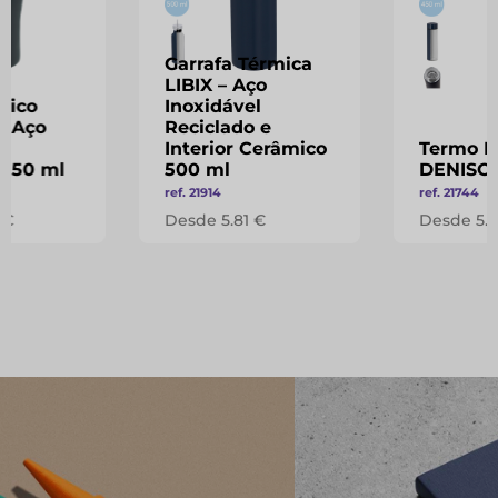
Garrafa Térmica
LIBIX – Aço
mico
Inoxidável
– Aço
Reciclado e
l
Interior Cerâmico
Termo Ec
 150 ml
500 ml
DENISO
ref. 21914
ref. 21744
 €
Desde 5.81 €
Desde 5.0