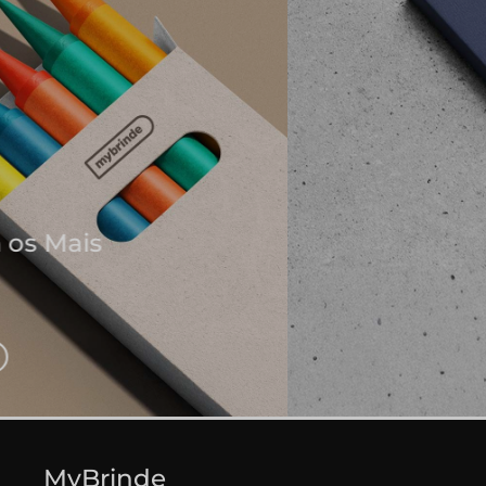
Onde Nascem As Melhores
Ideias
Cadernos e Blocos de Notas
EXPLORAR CADERNOS
MyBrinde