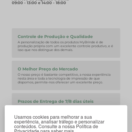
09:00 - 13:00 e 14:00 - 18:00
Controle de Produção e Qualidade
A personalização de todos os produtos MyBrinde é de
produção própria com um excelente controle produtivo, e é
isso que nos distingue dos demais.
O Melhor Preço do Mercado
O nosso preço é bastante competitivo, a nossa experiência
nesta área e toda a tecnologia de impressão de que
dispomos, permite-nos oferecer um excelente preço.
Prazos de Entrega de 7/8 dias úteis
A nossa equipa consegue facilmente corresponder aos
curtos prazos de entrega que o mercado exige.
Usamos cookies para melhorar a sua
experiência, analisar tráfego e personalizar
conteúdos. Consulte a nossa Política de
Privacidade para saber mais.