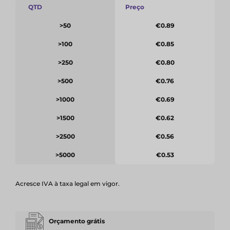
QTD
Preço
>50
€0.89
>100
€0.85
>250
€0.80
>500
€0.76
>1000
€0.69
>1500
€0.62
>2500
€0.56
>5000
€0.53
Acresce IVA à taxa legal em vigor.
Orçamento grátis