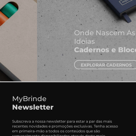
Onde Nascem As Melhores
Ideias
Cadernos e Blocos de Notas
EXPLORAR CADERNOS
MyBrinde
Newsletter
Subscreva a nossa newsletter para estar a par das mais
recentes novidades e promoções exclusivas. Tenha acesso
em primeira-mão a todos os conteúdos que são
semanalmente disponibilizados através deste meio.