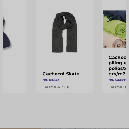
Cachecol
piling e
poliéste
Cachecol Skate
grs/m2
ref. 610132
ref. 300496
 €
Desde 4.73 €
Desde 0.5