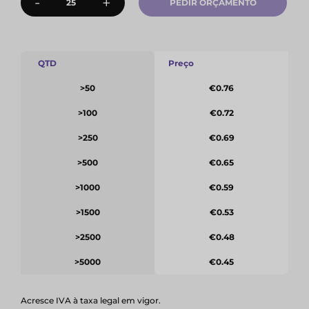
-
+
PEDIR ORÇAMENTO
QTD
Preço
>50
€0.76
>100
€0.72
>250
€0.69
>500
€0.65
>1000
€0.59
>1500
€0.53
>2500
€0.48
>5000
€0.45
Acresce IVA à taxa legal em vigor.