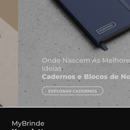
Onde Nascem As Melhores
Ideias
Cadernos e Blocos de Notas
EXPLORAR CADERNOS
MyBrinde