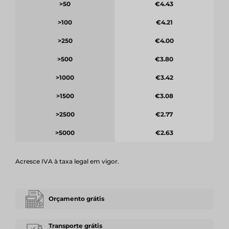
>50
€4.43
>100
€4.21
>250
€4.00
>500
€3.80
>1000
€3.42
>1500
€3.08
>2500
€2.77
>5000
€2.63
Acresce IVA à taxa legal em vigor.
Orçamento grátis
Transporte grátis