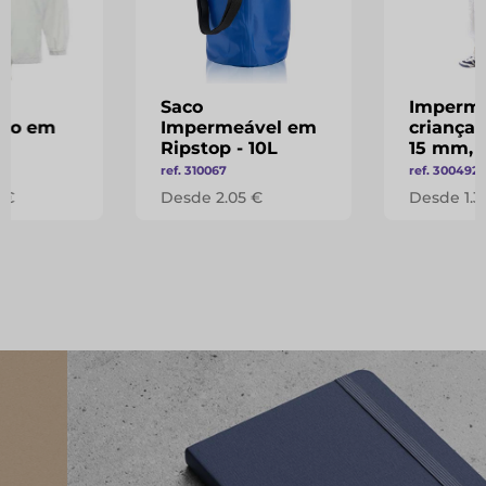
Saco
Imperme
nto em
Impermeável em
criança
Ripstop - 10L
15 mm, 
ref. 310067
ref. 300492
 €
Desde 2.05 €
Desde 1.3