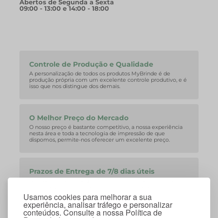
Abertos de Segunda a Sexta
09:00 - 13:00 e 14:00 - 18:00
Controle de Produção e Qualidade
A personalização de todos os produtos MyBrinde é de
produção própria com um excelente controle produtivo, e é
isso que nos distingue dos demais.
O Melhor Preço do Mercado
O nosso preço é bastante competitivo, a nossa experiência
nesta área e toda a tecnologia de impressão de que
dispomos, permite-nos oferecer um excelente preço.
Prazos de Entrega de 7/8 dias úteis
A nossa equipa consegue facilmente corresponder aos
curtos prazos de entrega que o mercado exige.
Usamos cookies para melhorar a sua
experiência, analisar tráfego e personalizar
conteúdos. Consulte a nossa Política de