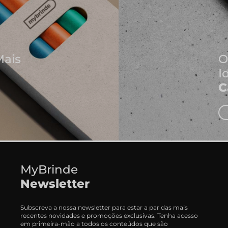
Onde Nascem As Melhores
Ideias
Cadernos e Blocos de Notas
EXPLORAR CADERNOS
MyBrinde
Newsletter
Subscreva a nossa newsletter para estar a par das mais
recentes novidades e promoções exclusivas. Tenha acesso
em primeira-mão a todos os conteúdos que são