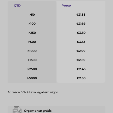
QTD
Preço
>50
€3.88
>100
€3.69
>250
€3.50
>500
€3.33
>1000
€2.99
>1500
€2.69
>2500
€2.43
>5000
€2.30
Acresce IVA à taxa legal em vigor.
Orçamento grátis