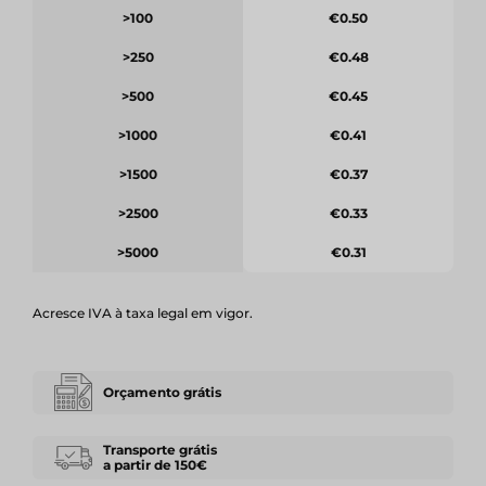
>100
€0.50
>250
€0.48
>500
€0.45
>1000
€0.41
>1500
€0.37
>2500
€0.33
>5000
€0.31
Acresce IVA à taxa legal em vigor.
Orçamento grátis
Transporte grátis
a partir de 150€