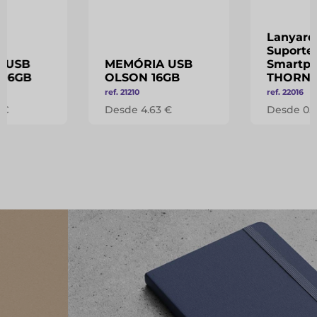
Lanyard
Suporte
 USB
MEMÓRIA USB
Smartp
 16GB
OLSON 16GB
THORN
ref. 21210
ref. 22016
 €
Desde 4.63 €
Desde 0.5