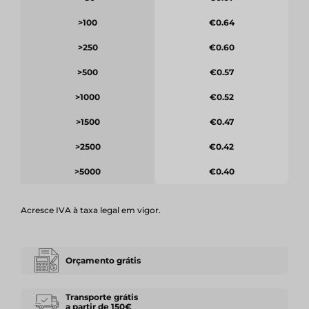
>100
€0.64
>250
€0.60
>500
€0.57
>1000
€0.52
>1500
€0.47
>2500
€0.42
>5000
€0.40
Acresce IVA à taxa legal em vigor.
Orçamento grátis
Transporte grátis
a partir de 150€