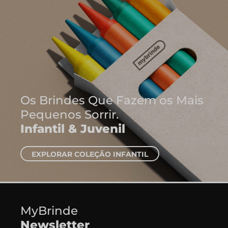
Onde Nascem As Melh
Ideias
Cadernos e Blocos de
EXPLORAR CADERNOS
MyBrinde
Newsletter