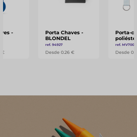
ves -
Porta Chaves -
Porta-ch
N
BLONDEL
poliéste
ref. 94927
ref. MV70011
 €
Desde 0.26 €
Desde 0.3