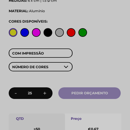
MEDIDAS:
6 x cm | 1.5 Ø cm
MATERIAL:
Alumínio
CORES DISPONÍVEIS:
COM IMPRESSÃO
NÚMERO DE CORES
-
+
PEDIR ORÇAMENTO
QTD
Preço
>50
€0.67