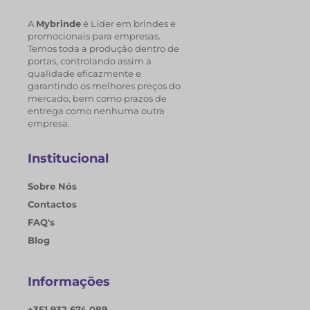
A
Mybrinde
é Líder em brindes e
promocionais para empresas.
Temos toda a produção dentro de
portas, controlando assim a
qualidade eficazmente e
garantindo os melhores preços do
mercado, bem como prazos de
entrega como nenhuma outra
empresa.
Institucional
Sobre Nós
Contactos
FAQ's
Blog
Informações
+351 932 674 089