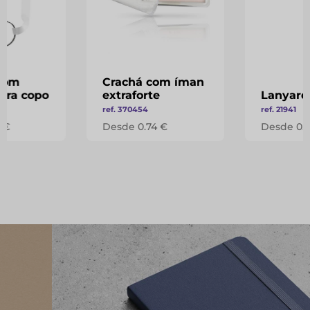
com
Crachá com íman
ara copo
extraforte
Lanyard
ref. 370454
ref. 21941
 €
Desde 0.74 €
Desde 0.1