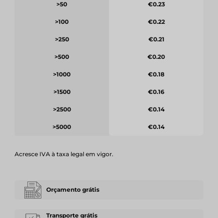
>50
€0.23
>100
€0.22
>250
€0.21
>500
€0.20
>1000
€0.18
>1500
€0.16
>2500
€0.14
>5000
€0.14
Acresce IVA à taxa legal em vigor.
Orçamento grátis
Transporte grátis