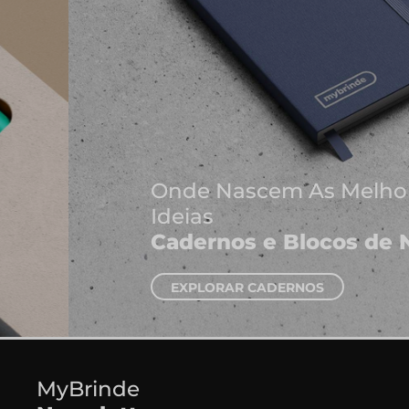
Onde Nascem As Melhores
Ideias
Cadernos e Blocos de Notas
EXPLORAR CADERNOS
MyBrinde