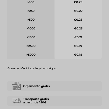
>100
€0.29
>250
€0.27
>500
€0.26
>1000
€0.23
>1500
€0.21
>2500
€0.19
>5000
€0.18
Acresce IVA à taxa legal em vigor.
Orçamento grátis
Transporte grátis
a partir de 150€