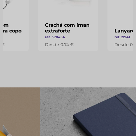
com
Crachá com íman
ara copo
extraforte
Lanyard
ref. 370454
ref. 21941
 €
Desde 0.74 €
Desde 0.1