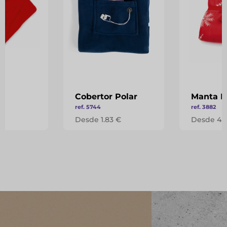
Cobertor Polar
Manta P
ref. 5744
ref. 3882
 €
Desde 1.83 €
Desde 4.2