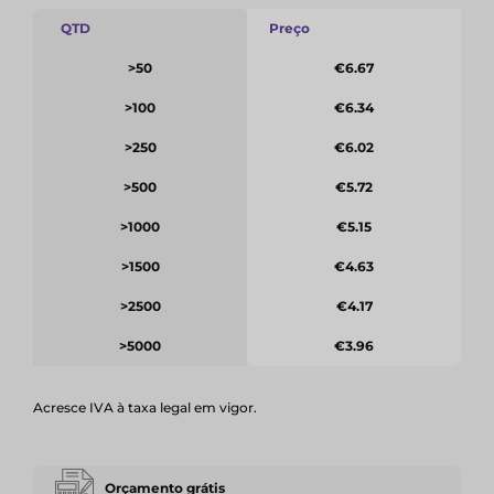
QTD
Preço
>50
€6.67
>100
€6.34
>250
€6.02
>500
€5.72
>1000
€5.15
>1500
€4.63
>2500
€4.17
>5000
€3.96
Acresce IVA à taxa legal em vigor.
Orçamento grátis